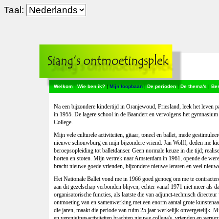
Taal:
Welkom
|
Wie ben ik?
|
Mijn loopbaan
|
De perioden
|
De thema's
|
Be
Na een bijzondere kindertijd in Oranjewoud, Friesland, leek het leven p
in 1955. De lagere school in de Baandert en vervolgens het gymnasium 
College.
Mijn vele culturele activiteiten, gitaar, toneel en ballet, mede gestimul
nieuwe schouwburg en mijn bijzondere vriend: Jan Wolff, deden me ki
beroepsopleiding tot balletdanser. Geen normale keuze in die tijd; reali
horten en stoten. Mijn vertrek naar Amsterdam in 1961, opende de were
bracht nieuwe goede vrienden, bijzondere nieuwe leraren en veel nieuw
Het Nationale Ballet vond me in 1966 goed genoeg om me te contractere
aan dit gezelschap verbonden blijven, echter vanaf 1971 niet meer als 
organisatorische functies, als laatste die van adjunct-technisch directeu
ontmoeting van en samenwerking met een enorm aantal grote kunstenaars
die jaren, maakt die periode van ruim 25 jaar werkelijk onvergetelijk. Mij
en verenigingsactiviteiten brachten nieuwe collega's, vrienden en vergez