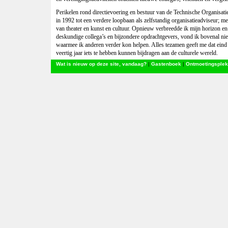
Perikelen rond
directievoering en bestuur van de Technische Organisati
in 1992 tot een verdere loopbaan als zelfstandig organisatieadviseur; me
van theater en kunst en cultuur. Opnieuw verbreedde ik mijn horizon en 
deskundige collega’s en bijzondere opdrachtgevers, vond ik bovenal ni
waarmee ik anderen verder kon helpen. Alles tezamen geeft me dat ein
veertig jaar iets te hebben kunnen bijdragen aan de culturele wereld.
Wat is nieuw op deze site, vandaag?
|
Gastenboek
|
Ontmoetingsplek
Zie verder op de pagina's
De perioden
en/of
De thema's
.