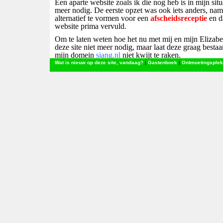
Een aparte website zoals ik die nog heb is in mijn situ
meer nodig. De eerste opzet was ook iets anders, nam
alternatief te vormen voor een
afscheidsreceptie
en d
website prima vervuld.
Om te laten weten hoe het nu met mij en mijn Elizabet
deze site niet meer nodig, maar laat deze graag besta
mijn domein
siang.nl
niet kwijt te raken.
Wat is nieuw op deze site, vandaag?
|
Gastenboek
|
Ontmoetingsplek
Voor wie dat wil weten is er facebook, mijn
fotosite 
niet: gebruik
https://www.flickr.com/photos/franciscu
mijn verhalen en artikelen de
Wordpress-site
Om te weten, wie ik was en wat ik zoal vóór 2008 heb
site, de moeite waard!