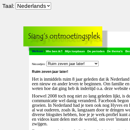
Taal:
Welkom
|
Wie ben ik?
|
Mijn loopbaan
|
De perioden
|
De thema's
|
Be
Nieuwtjes:
Ruim zeven jaar later!
Het is inmiddels ruim 8 jaar geleden dat ik Nederland
een nieuw en ander leven te beginnen. Om familie en
weten hoe dat ging heb ik indertijd o.a. deze website 
Hoewel 2008 toch nog niet zo lang geleden lijkt, is 
communicatie wel danig veranderd. Facebook begon in
groeien. In Nederland had je toen ook nog Hyves en 
al wat ouderen, zoals ik, langzaam door te dringen 
diverse blogsites hebben, hoe je je werk-profiel kunt 
en videos kunt delen met de wereld, om over 'instant
zwijgen.